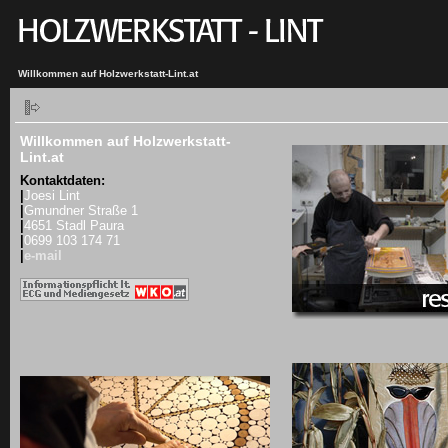
Willkommen auf Holzwerkstatt-Lint.at
Willkommen auf Holzwerkstatt-
Lint.at
Kontaktdaten:
|
Joesi Lint
|
Gmundner Straße 1
|
4651 Stadl Paura
|
0699 103 174 71
|
e-mail