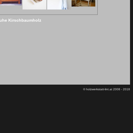
ruhe Kirschbaumholz
© holzwerkstatt-lint.at 2008 - 2018