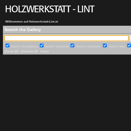
Willkommen auf Holzwerkstatt-Lint.at
Search the Gallery
Search descriptions
Search keywords
Search summaries
Search titles
Check All
Uncheck All
Invert