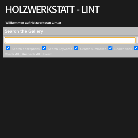
Willkommen auf Holzwerkstatt-Lint.at
Search the Gallery
Search descriptions
Search keywords
Search summaries
Search titles
Check All
Uncheck All
Invert